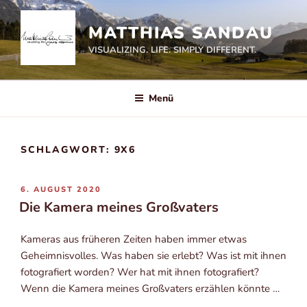
Zum
Inhalt
MATTHIAS SANDAU
springen
VISUALIZING. LIFE. SIMPLY DIFFERENT.
Menü
SCHLAGWORT:
9X6
VERÖFFENTLICHT
6. AUGUST 2020
AM
Die Kamera meines Großvaters
Kame­ras aus frü­he­ren Zei­ten haben immer etwas
Geheim­nis­vol­les. Was haben sie erlebt? Was ist mit ihnen
foto­gra­fiert wor­den? Wer hat mit ihnen foto­gra­fiert?
Wenn die Kame­ra mei­nes Groß­va­ters erzäh­len könn­te …