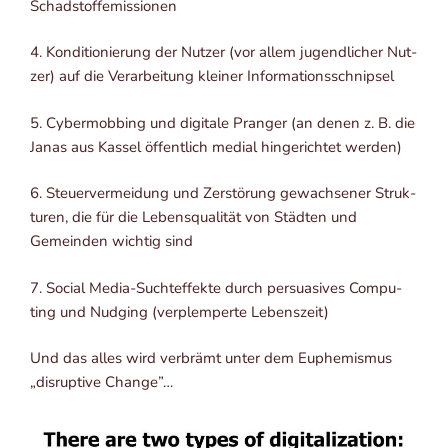
Schadstoffemissionen
4. Kon­di­tio­nie­rung der Nut­zer (vor allem jugend­li­cher Nut­
zer) auf die Ver­ar­bei­tung klei­ner Informationsschnipsel
5. Cyber­mob­bing und digi­ta­le Pran­ger (an denen z. B. die
Janas aus Kas­sel öffent­lich medi­al hin­ge­rich­tet werden)
6. Steu­er­ver­mei­dung und Zer­stö­rung gewach­se­ner Struk­
tu­ren, die für die Lebens­qua­li­tät von Städ­ten und
Gemein­den wich­tig sind
7. Social Media-Sucht­ef­fek­te durch per­sua­si­ves Com­pu­
ting und Nud­ging (ver­plem­per­te Lebenszeit)
Und das alles wird ver­brämt unter dem Euphe­mis­mus
„dis­rup­ti­ve Change”…