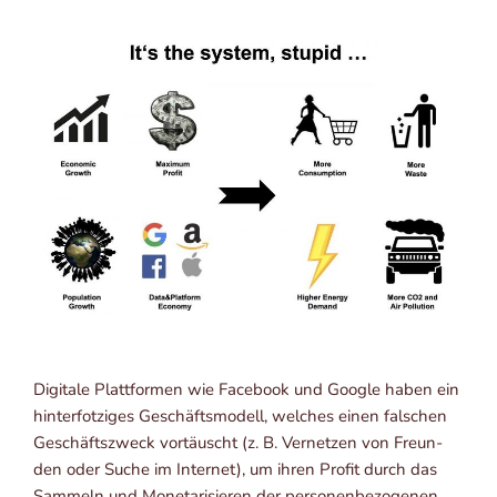
Digi­ta­le Platt­for­men wie Face­book und Goog­le haben ein
hin­ter­fot­zi­ges Geschäfts­mo­dell, wel­ches einen fal­schen
Geschäfts­zweck vor­täuscht (z. B. Ver­net­zen von Freun­
den oder Suche im Inter­net), um ihren Pro­fit durch das
Sam­meln und Mone­ta­ri­sie­ren der per­so­nen­be­zo­ge­nen