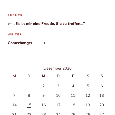
Beitragsnavigation
Vorheriger
ZURÜCK
Beitrag
„Es ist mir eine Freude, Sie zu treffen…”
Nächster
WEITER
Beitrag
Gamechanger… !!!
Dezember 2020
M
D
M
D
F
S
S
1
2
3
4
5
6
7
8
9
10
11
12
13
14
15
16
17
18
19
20
21
22
23
24
25
26
27