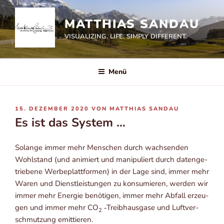
Zum
Inhalt
MATTHIAS SANDAU
springen
VISUALIZING. LIFE. SIMPLY DIFFERENT.
Menü
VERÖFFENTLICHT
15. DEZEMBER 2020
VON
MATTHIAS SANDAU
AM
Es ist das System …
Solan­ge immer mehr Men­schen durch wach­sen­den
Wohl­stand (und ani­miert und mani­pu­liert durch daten­ge­
trie­be­ne Wer­be­platt­for­men) in der Lage sind, immer mehr
Waren und Dienst­leis­tun­gen zu kon­su­mie­ren, wer­den wir
immer mehr Ener­gie benö­ti­gen, immer mehr Abfall erzeu­
gen und immer mehr CO
‑Treib­haus­ga­se und Luft­ver­
2
schmut­zung emittieren.