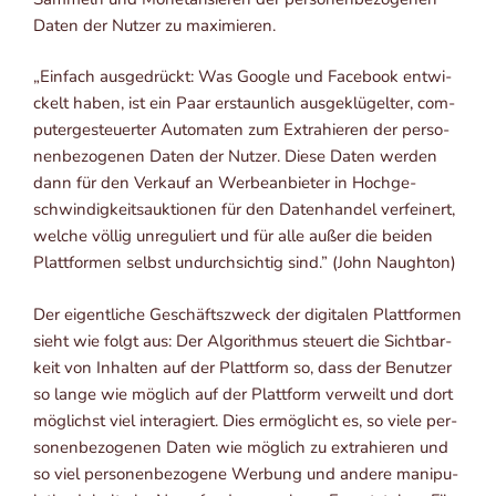
Daten der Nut­zer zu maximieren.
„Ein­fach aus­ge­drückt: Was Goog­le und Face­book ent­wi­
ckelt haben, ist ein Paar erstaun­lich aus­ge­klü­gel­ter, com­
pu­ter­ge­steu­er­ter Auto­ma­ten zum Extra­hie­ren der per­so­
nen­be­zo­ge­nen Daten der Nut­zer. Die­se Daten wer­den
dann für den Ver­kauf an Wer­be­an­bie­ter in Hoch­ge­
schwin­dig­keits­auk­tio­nen für den Daten­han­del ver­fei­nert,
wel­che völ­lig unre­gu­liert und für alle außer die bei­den
Platt­for­men selbst undurch­sich­tig sind.” (John Naughton)
Der eigent­li­che Geschäfts­zweck der digi­ta­len Platt­for­men
sieht wie folgt aus: Der Algo­rith­mus steu­ert die Sicht­bar­
keit von Inhal­ten auf der Platt­form so, dass der Benut­zer
so lan­ge wie mög­lich auf der Platt­form ver­weilt und dort
mög­lichst viel inter­agiert. Dies ermög­licht es, so vie­le per­
so­nen­be­zo­ge­nen Daten wie mög­lich zu extra­hie­ren und
so viel per­so­nen­be­zo­ge­ne Wer­bung und ande­re mani­pu­