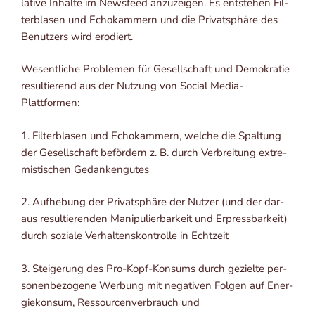
la­ti­ve Inhal­te im News­feed anzu­zei­gen. Es ent­ste­hen Fil­
ter­bla­sen und Echo­kam­mern und die Pri­vat­sphä­re des
Benut­zers wird erodiert.
Wesent­li­che Pro­ble­men für Gesell­schaft und Demo­kra­tie
resul­tie­rend aus der Nut­zung von Social Media-
Plattformen:
1. Fil­ter­bla­sen und Echo­kam­mern, wel­che die Spal­tung
der Gesell­schaft beför­dern z. B. durch Ver­brei­tung extre­
mis­ti­schen Gedankengutes
2. Auf­he­bung der Pri­vat­sphä­re der Nut­zer (und der dar­
aus resul­tie­ren­den Mani­pu­lier­bar­keit und Erpress­bar­keit)
durch sozia­le Ver­hal­tens­kon­trol­le in Echtzeit
3. Stei­ge­rung des Pro-Kopf-Kon­sums durch geziel­te per­
so­nen­be­zo­ge­ne Wer­bung mit nega­ti­ven Fol­gen auf Ener­
gie­kon­sum, Res­sour­cen­ver­brauch und