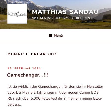
Zum
Inhalt
MATTHIAS SANDAU
springen
VISUALIZING. LIFE. SIMPLY DIFFERENT.
Menü
MONAT:
FEBRUAR 2021
VERÖFFENTLICHT
16. FEBRUAR 2021
AM
Gamechanger… !!!
Ist sie wirk­lich der Game­ch­an­ger, für den sie ihr Her­stel­ler
aus­gibt? Mei­ne Erfah­run­gen mit der neu­en Canon EOS
R5 nach über 5.000 Fotos lest ihr in mei­nem neu­en Blog­
bei­trag…